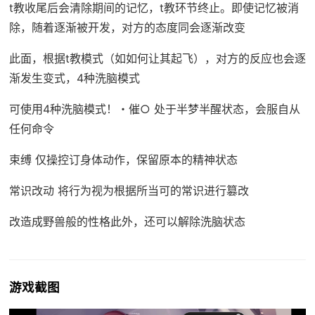
t教收尾后会清除期间的记忆，t教环节终止。即使记忆被消
除，随着逐渐被开发，对方的态度同会逐渐改变
此面，根据t教模式（如如何让其起飞），对方的反应也会逐
渐发生变式，4种洗脑模式
可使用4种洗脑模式！・催○ 处于半梦半醒状态，会服自从
任何命令
束缚 仅操控订身体动作，保留原本的精神状态
常识改动 将行为视为根据所当可的常识进行篡改
改造成野兽般的性格此外，还可以解除洗脑状态
游戏截图