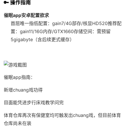
🔑 操作指南
催眠app安卓配置欲求
​首屈唯一指低配置​
​：gain7/4G部存/核显HD520
​推荐配
置​
​：gain11/16G内存/GTX1660
​存储空间​
​：需预留
5gigabyte（含后续更式缓存）
催眠app指南：
新增chuang戏功得
目面能凭进步行床戏教学问完
体育仓库再次有保健室均可触发出chuang戏，但目前体育
仓库尚未在装