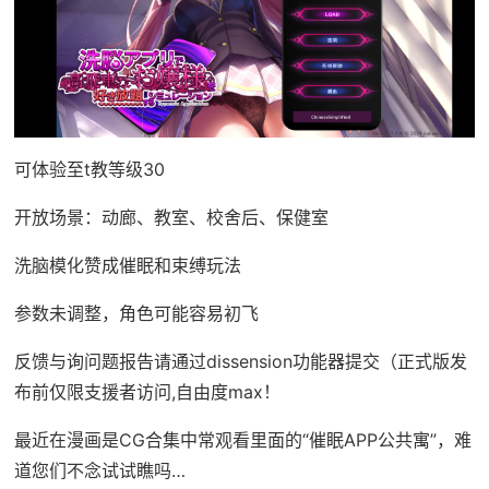
可体验至t教等级30
开放场景：动廊、教室、校舍后、保健室
洗脑模化赞成催眠和束缚玩法
参数未调整，角色可能容易初飞
反馈与询问题报告请通过dissension功能器提交（正式版发
布前仅限支援者访问,自由度max！
最近在漫画是CG合集中常观看里面的“催眠APP公共寓”，难
道您们不念试试瞧吗…