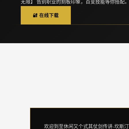
无限】 告别职业的刻板印象，百变技能等你搭配
🔐 在线下载
欢迎到至休闲又个式其仗剑传讲-坎斯