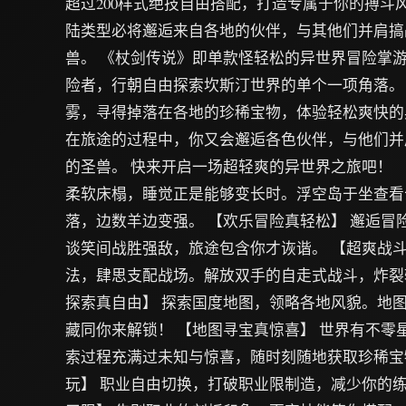
超过200样式绝技自由搭配，打造专属于你的搏斗
陆类型必将邂逅来自各地的伙伴，与其他们并肩搞
兽。 《杖剑传说》即单款怪轻松的异世界冒险掌游
险者，行朝自由探索坎斯汀世界的单个一项角落。
雾，寻得掉落在各地的珍稀宝物，体验轻松爽快的
在旅途的过程中，你又会邂逅各色伙伴，与他们并
的圣兽。 快来开启一场超轻爽的异世界之旅吧！ 
柔软床榻，睡觉正是能够变长时。浮空岛于坐查看
落，边数羊边变强。 【欢乐冒险真轻松】 邂逅冒
谈笑间战胜强敌，旅途包含你才诙谐。 【超爽战斗
法，肆思支配战场。解放双手的自走式战斗，炸裂
探索真自由】 探索国度地图，领略各地风貌。地
藏同你来解锁！ 【地图寻宝真惊喜】 世界有不零
索过程充满过未知与惊喜，随时刻随地获取珍稀宝
玩】 职业自由切换，打破职业限制造，减少你的练