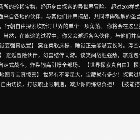
所的珍稀宝物，经历身由探索的异世界冒险。 超过200样
逅来自各地的伙伴，与其他们并肩搞战，共同障碍难解的圣兽
者，行朝自由探索坎斯汀世界的单个一项角落。 你将会在这
。当然，在旅途的过程中，你又会邂逅各色伙伴，与他们并肩
睡觉变强真放置】 窝在柔软床榻，睡觉正是能够变长时。浮
】 邂逅冒险伙伴，幻兽结伴同游。谈笑间战胜强敌，旅途包
自走式战斗，炸裂输离引爆全部场。 【世界探索真自由】 
【地图寻宝真惊喜】 世界有不零星大，宝藏就有多少！探索
业自由切换，打破职业限制造，减少你的练级负担！ 【技能