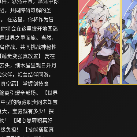
风格。就然并且，旅途中你
战，共同障碍难解的圣
。 在这里，你将作为冒
 你将会在这里拨开地图迷
异世界之里面旅。当然，
肩作战，共同挑战神秘性
【睡觉变强真放置】 窝在
云头，细木屋里观日升月
险伙伴，幻兽结伴同游。
真空羁】 掌握剑技魔
输离引爆全部场。 【世界
图中型的隐藏职责同未知宝
星大，宝藏就有多少！探
物！ 【随心思转职真好
级负担！ 【技能搭配真