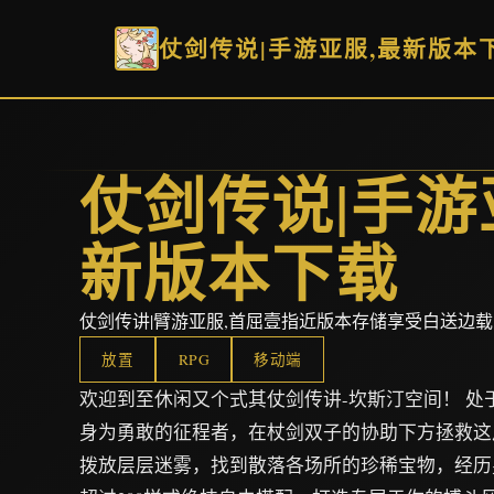
仗剑传说|手游亚服,最新版本
仗剑传说|手游
新版本下载
仗剑传讲|臂游亚服,首屈壹指近版本存储享受白送边载
放置
RPG
移动端
欢迎到至休闲又个式其仗剑传讲-坎斯汀空间！ 处
身为勇敢的征程者，在杖剑双子的协助下方拯救这
拨放层层迷雾，找到散落各场所的珍稀宝物，经历