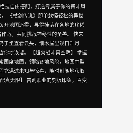
式绝技自由搭配，打造专属于你的搏斗风
。 《杖剑传说》即单款怪轻松的异世
里拨开地图迷雾，寻得掉落在各地的珍稀
作战，共同挑战神秘性的圣兽。 快来
空岛于坐查看云头，细木屋里观日升月
含你才诙谐。 【超爽战斗真空羁】 掌握
探索国度地图，领略各地风貌。地图中型
过程充满过未知与惊喜，随时刻随地获取
搭配真无限】 告别职业的刻板印象，百变