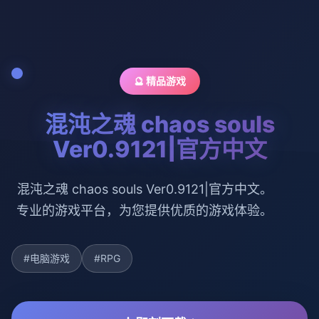
🔮 精品游戏
混沌之魂 chaos souls
Ver0.9121|官方中文
混沌之魂 chaos souls Ver0.9121|官方中文。
专业的游戏平台，为您提供优质的游戏体验。
#电脑游戏
#RPG