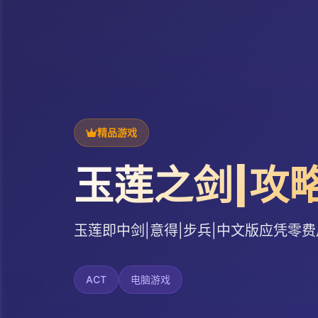
精品游戏
玉莲之剑|攻略
玉莲即中剑|意得|步兵|中文版应凭零
ACT
电脑游戏