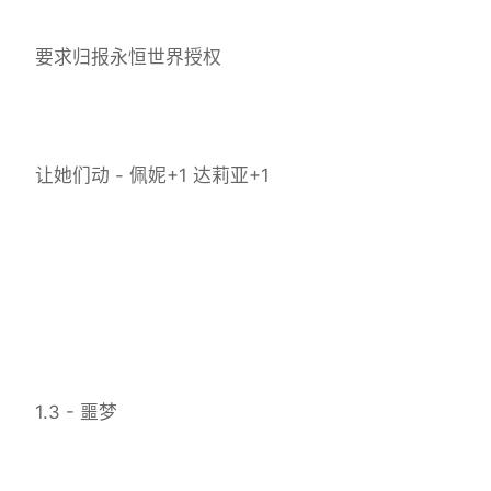
要求归报永恒世界授权
让她们动 - 佩妮+1 达莉亚+1
1.3 - 噩梦