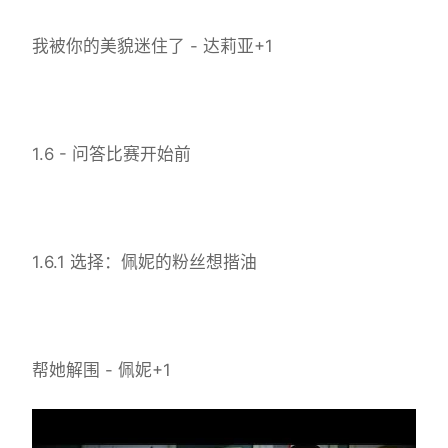
我被你的美貌迷住了 - 达莉亚+1
1.6 - 问答比赛开始前
1.6.1 选择：佩妮的粉丝想揩油
帮她解围 - 佩妮+1