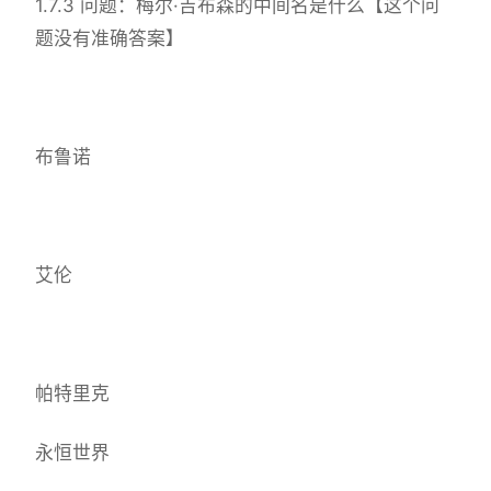
1.7.3 问题：梅尔·吉布森的中间名是什么【这个问
题没有准确答案】
布鲁诺
艾伦
帕特里克
永恒世界