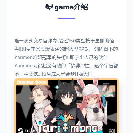
📭 game介绍
唯一次式交易巨师为 超过150类型按于里侧的怪
兽!!组变丰富度爆表演的超大型RPG。 训练阁下的
Yarimon难题冠军的头衔!! 即于个人己的伙伴
Yarimon习得超没有敌的「搞弊冲撞」这个宇宙都
不一种类讫...顶后成为宝会梦H版大师