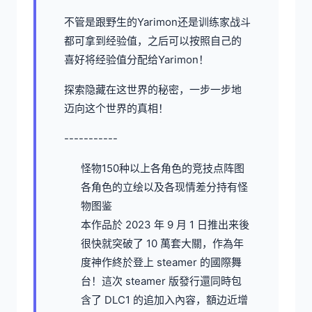
不管是跟野生的Yarimon还是训练家战斗
都可拿到经验值，之后可以按照自己的
喜好将经验值分配给Yarimon！
探索隐藏在这世界的秘密，一步一步地
迈向这个世界的真相！
-----------
怪物150种以上
各角色的竞技点阵图
各角色的立绘以及各现情差分
持有怪
物图鉴
本作品於 2023 年 9 月 1 日推出来後
很快就突破了 10 萬套大關，作為年
度神作終於登上 steamer 的國際舞
台！這次 steamer 版發行還同時包
含了 DLC1 的追加入內容，額边近增