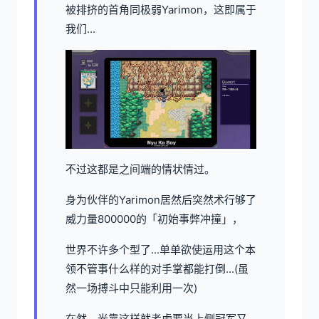
被排挤的首角同极弱Yarimon，这即属于
我们...
不过这都是之间端的情状情过。
身为伙伴的Yarimon居然后突然术行够了
威力量800000的「初始事弊冲撞」，
世界不许多个型了...单单欲使运用这个本
领不管事什么样的对手掌都能打倒...(虽
然一场搏斗中只能利用一次)
在然，光靠这样就考虑要当上侧冠军又