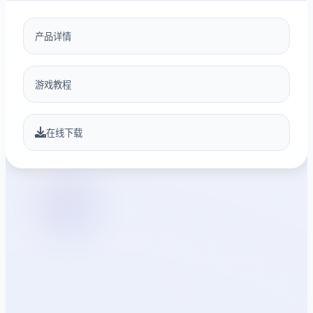
产品详情
游戏教程
在线下载