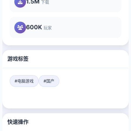
1.5M
下载
600K
玩家
游戏标签
#电脑游戏
#国产
快速操作