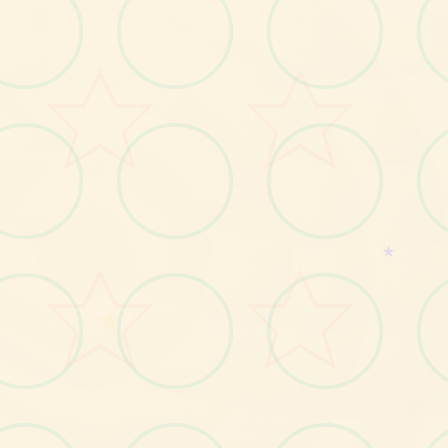
🧻
★
画面艺术展
★
感受游戏的视觉魅力