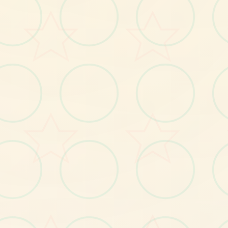
No.1
○