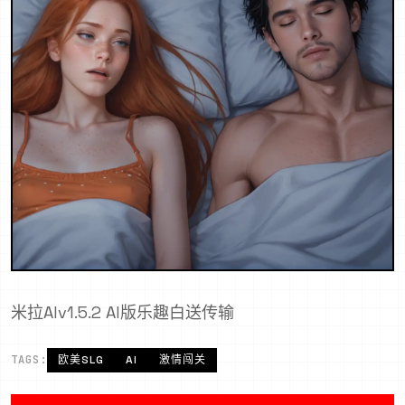
米拉AIv1.5.2 AI版乐趣白送传输
TAGS:
欧美SLG
AI
激情闯关