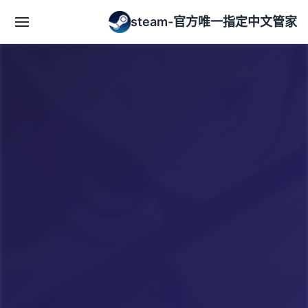
steam-官方唯一指定中文管家