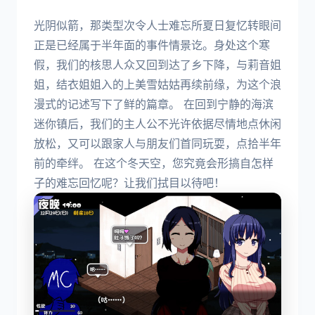
光阴似箭，那类型次令人士难忘所夏日复忆转眼间
正是已经属于半年面的事件情景讫。身处这个寒
假，我们的核思人众又回到达了乡下降，与莉音姐
姐，结衣姐姐入的上美雪姑姑再续前缘，为这个浪
漫式的记述写下了鲜的篇章。 在回到宁静的海滨
迷你镇后，我们的主人公不光许依据尽情地点休闲
放松，又可以跟家人与朋友们首同玩耍，点拾半年
前的牵绊。 在这个冬天空，您究竟会形搞自怎样
子的难忘回忆呢？让我们拭目以待吧！