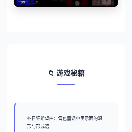
📁 游戏秘籍
冬日狂希望曲：雪色童话中里示面的温
形与形成远