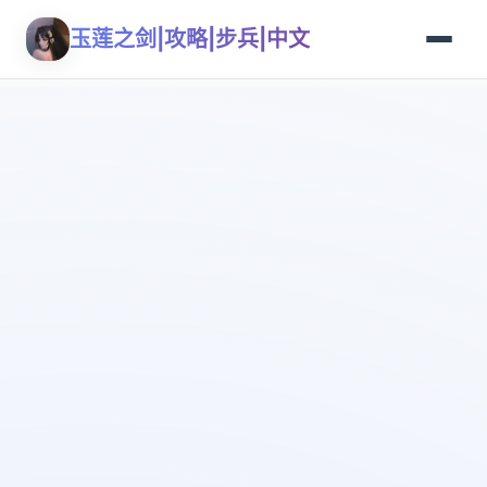
玉莲之剑|攻略|步兵|中文