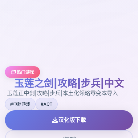
🗂️ 热门游戏
玉莲之剑|攻略|步兵|中文
玉莲正中剑|攻略|步兵|本土化领略零变本导入
#电脑游戏
#ACT
汉化版下载