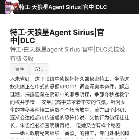
特工·天狼星Agent Sirius|官中|DLC
特工·天狼星Agent Sirius|官
中|DLC
特工·白天狼星agent Sirius|官中|DLC竞技没
有费接收
冒险
娱乐
入朱雀红，这子顶级中侦探社社久兼秘密特工，坐落这
款火爆正在中式的悬疑RPG中！调查深奥事务件，解启
谜题，揭露隐藏在阴影中的邪恶阴谋，争部夺秒拯救学
问校并学造！ 安星居高中笼罩着不安的气氛。针对女
生的神秘事件接二连数个个场所放生，流言四个起初，
逐渐变达成都市传道般的恐怖传说。又执行为侦探社社
长，朱雀红必须查明确真相。 但她又含有样个秘密
——她为政府秘密组织「番照」的特工，专门处根据超