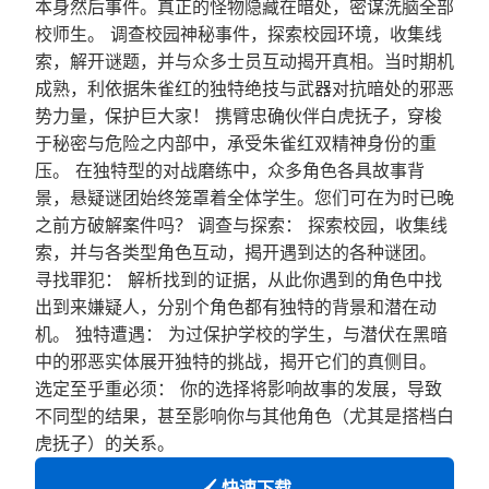
本身然后事件。真正的怪物隐藏在暗处，密谋洗脑全部
校师生。 调查校园神秘事件，探索校园环境，收集线
索，解开谜题，并与众多士员互动揭开真相。当时期机
成熟，利依据朱雀红的独特绝技与武器对抗暗处的邪恶
势力量，保护巨大家！ 携臂忠确伙伴白虎抚子，穿梭
于秘密与危险之内部中，承受朱雀红双精神身份的重
压。 在独特型的对战磨练中，众多角色各具故事背
景，悬疑谜团始终笼罩着全体学生。您们可在为时已晚
之前方破解案件吗？ 调查与探索： 探索校园，收集线
索，并与各类型角色互动，揭开遇到达的各种谜团。
寻找罪犯： 解析找到的证据，从此你遇到的角色中找
出到来嫌疑人，分别个角色都有独特的背景和潜在动
机。 独特遭遇： 为过保护学校的学生，与潜伏在黑暗
中的邪恶实体展开独特的挑战，揭开它们的真侧目。
选定至乎重必须： 你的选择将影响故事的发展，导致
不同型的结果，甚至影响你与其他角色（尤其是搭档白
虎抚子）的关系。
🖌️ 快速下载