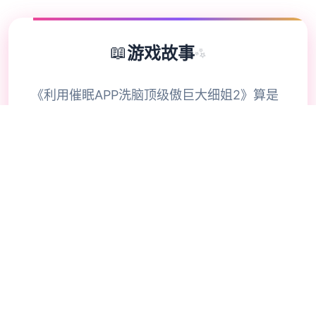
📖
游戏故事
✨
《利用催眠APP洗脑顶级傲巨大细姐2》算是
畅销SLG其中式的续执行，考验者通过策略性
选定影响单数位相关系。本次更近扩展讫校园
场景的交互逻辑，新增的“社团活动”事形件链
解锁隐藏剧情。动态演出去采用spikelet2D方
法，达情变式与肢体动作细腻度提升40%-催
眠APP2。