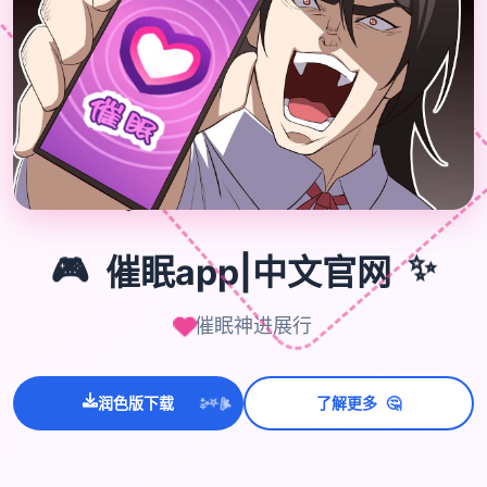
🎮
✨
🎮
催眠app|中文官网
催眠神进展行
💫
🤔
✨
润色版下载
了解更多
⭐