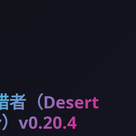
者（Desert
r）v0.20.4