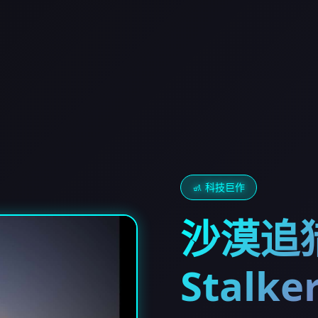
🚮 科技巨作
沙漠追猎
Stalke