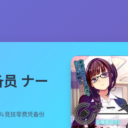
员 ナー
ール竞技零费凭备份