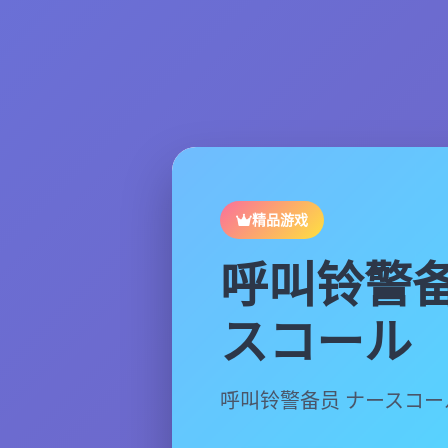
精品游戏
呼叫铃警备
スコール
呼叫铃警备员 ナースコ