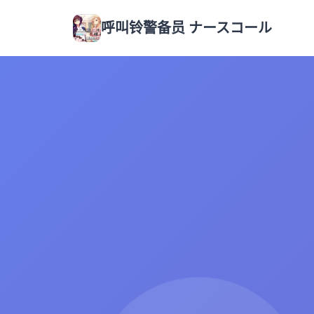
呼叫铃警备员 ナースコール