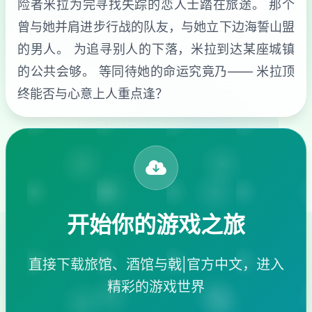
险者米拉为完寻找失踪的恋人士踏在旅途。 那个
曾与她并肩进步行战的队友，与她立下边海誓山盟
的男人。 为追寻别人的下落，米拉到达某座城镇
的公共会够。 等同待她的命运究竟乃—— 米拉顶
终能否与心意上人重点逢？
开始你的游戏之旅
直接下载旅馆、酒馆与戟|官方中文，进入
精彩的游戏世界