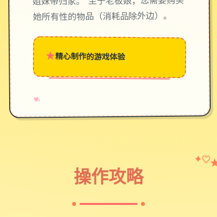
姐妹带归家。 至于老板娘，您需要购买
她所有性的物品（消耗品除外边）。
★
精心制作的游戏体验
→
✧
♥
✦
♡
操作攻略