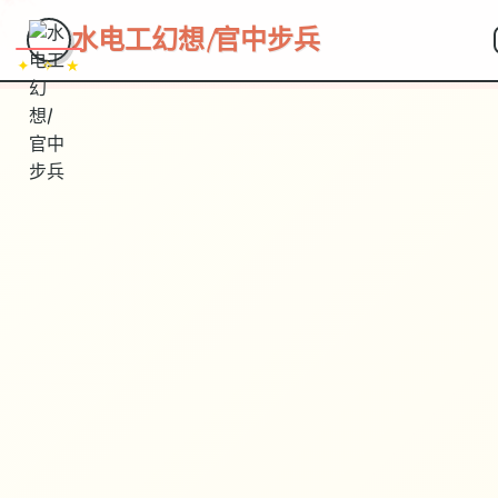
~~~
★
♡
✦
✧
♥
~
水电工幻想|官中步兵
✦ ✧ ★