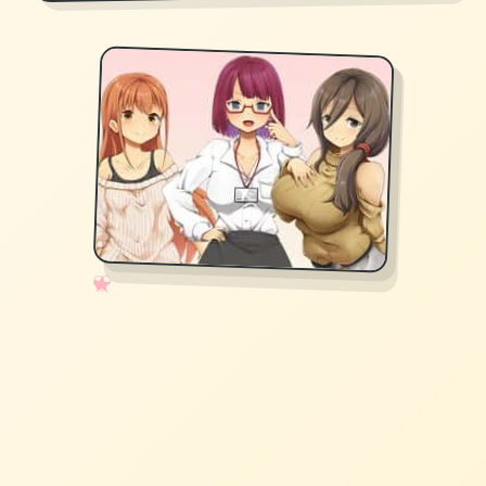
✧
♡
★
♥