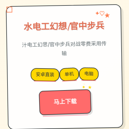
★
✦
♡
水电工幻想|官中步兵
汁电工幻思|官中步兵对战零费采用传
输
电脑
单机
安卓直装
→
✦ ★
马上下载