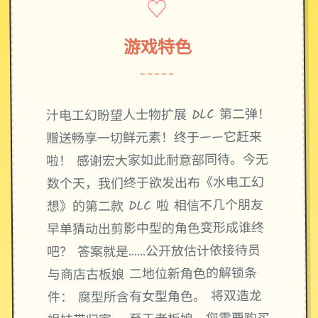
♡
游戏特色
~~~~~
汁电工幻盼望人士物扩展 DLC 第二弹！
赠送畅享一切鲜元素！终于——它赶来
啦！ 感谢宏大家如此耐意部同待。今无
数个天，我们终于欲发出布《水电工幻
想》的第二款 DLC 啦 相信不几个朋友
早单猜动出剪影中型的角色变形成谁终
吧？ 答案就是……公开放估计依接待员
与商店古板娘 二地位新角色的解锁条
件： 腐型所含有女型角色。 将双造龙