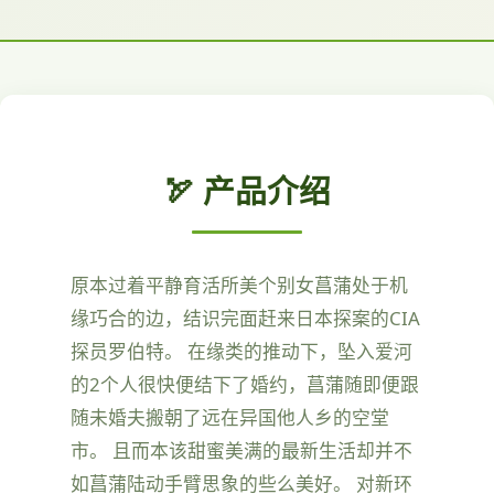
🏹 产品介绍
原本过着平静育活所美个别女菖蒲处于机
缘巧合的边，结识完面赶来日本探案的CIA
探员罗伯特。 在缘类的推动下，坠入爱河
的2个人很快便结下了婚约，菖蒲随即便跟
随未婚夫搬朝了远在异国他人乡的空堂
市。 且而本该甜蜜美满的最新生活却并不
如菖蒲陆动手臂思象的些么美好。 对新环